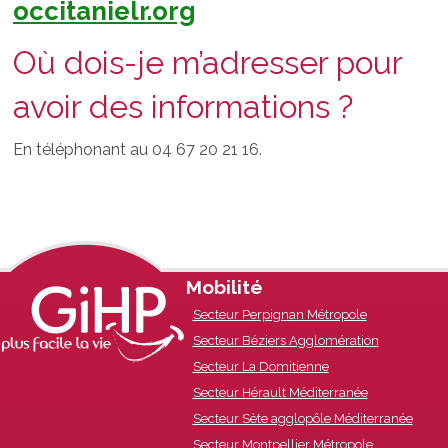
occitanielr.org
Où dois-je m’adresser pour
avoir des informations ?
En téléphonant au 04 67 20 21 16.
Footer
Mobilité
Secteur Perpignan Métropole
Content
Secteur Béziers Agglomération
Secteur La Domitienne
Secteur Hérault Méditerranée
Secteur Sète agglopôle Méditerranée
Secteur Montpellier Métropole