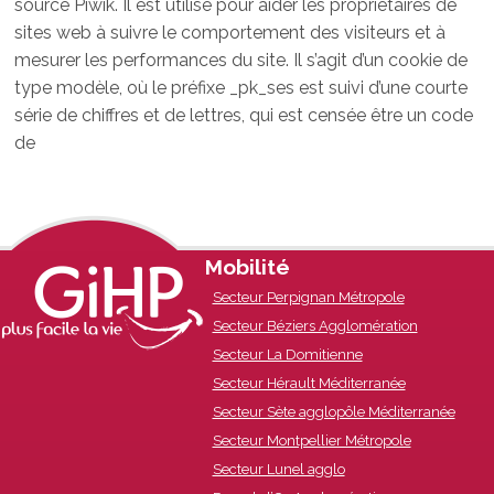
source Piwik. Il est utilisé pour aider les propriétaires de
sites web à suivre le comportement des visiteurs et à
mesurer les performances du site. Il s’agit d’un cookie de
type modèle, où le préfixe _pk_ses est suivi d’une courte
série de chiffres et de lettres, qui est censée être un code
de
Footer
Mobilité
Secteur Perpignan Métropole
Content
Secteur Béziers Agglomération
Secteur La Domitienne
Secteur Hérault Méditerranée
Secteur Sète agglopôle Méditerranée
Secteur Montpellier Métropole
Secteur Lunel agglo