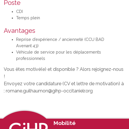
Poste
CDI
Temps plein
Avantages
Reprise d’expérience / ancienneté (CCU BAD
Avenant 43)
Véhicule de service pour les déplacements
professionnels
Vous êtes motivé(e) et disponible ? Alors rejoignez-nous
!
Envoyez votre candidature (CV et lettre de motivation) à
: romane.guilhaumon@gihp-occitanielr.org
Footer
Mobilité