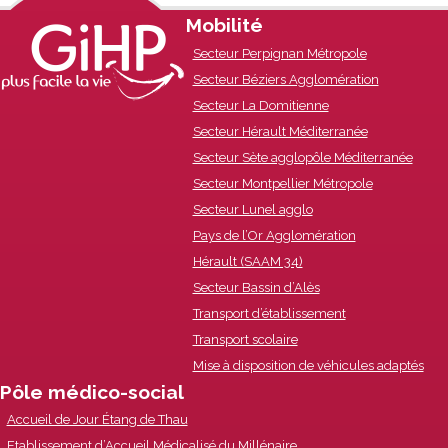
Footer
Mobilité
Secteur Perpignan Métropole
Content
Secteur Béziers Agglomération
Secteur La Domitienne
Secteur Hérault Méditerranée
Secteur Sète agglopôle Méditerranée
Secteur Montpellier Métropole
Secteur Lunel agglo
Pays de l’Or Agglomération
Hérault (SAAM 34)
Secteur Bassin d’Alès
Transport d’établissement
Transport scolaire
Mise à disposition de véhicules adaptés
Pôle médico-social
Accueil de Jour Étang de Thau
Etablissement d’Accueil Médicalisé du Millénaire