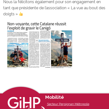
Nous la félicitons également pour son engagement en
tant que présidente de l’association « La vue au bout des
doigts »
Footer
Mobilité
Secteur Perpignan Métropole